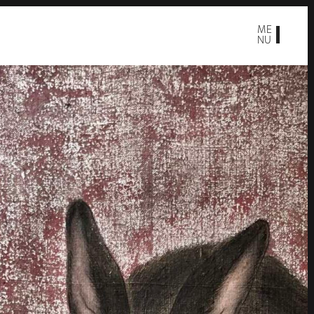
ME
NU